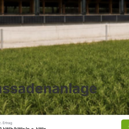
assadenanlage
. Ertrag