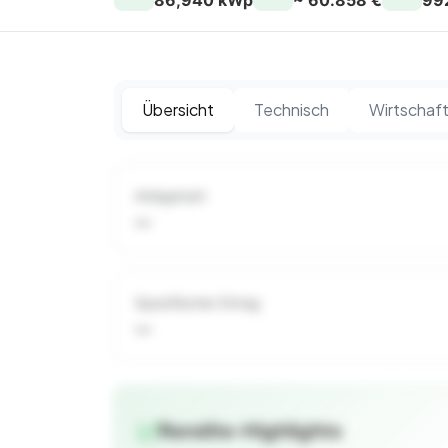
86,940 kWp
~ 60.858 €
99
Übersicht
Technisch
Wirtschaft
Anlagenart
—
Spezifischer Ertrag
—
Rendite-Highlights