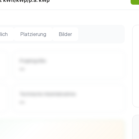
2 kWh/kWp/p.a. kWp
lich
Platzierung
Bilder
Projektgröße
—
Technische Inbetriebnahme
—