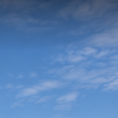
en
PVMarktplatz