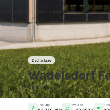
Dachanlage
Wadelsdorf F
Brandenburg
Leistung
Preis ab
Spez