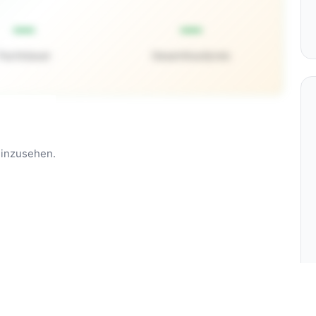
—
—
Pachtdauer
Gesamtkaufpreis
einzusehen.