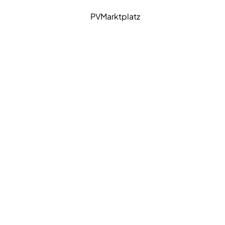
en
PVMarktplatz
atz + SUNLIFE und
ir transparent