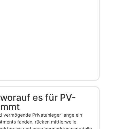
 worauf es für PV-
kommt
d vermögende Privatanleger lange ein
stments fanden, rücken mittlerweile
rktpreise und neue Vermarktungsmodelle