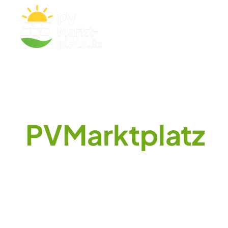
Direktinv
PVMarktplatz
in Presse & Me
Hier finden Sie aktuelle Presseberichte, Fac
Photovoltaik-Direktinvestments. Als etablier
über Marktentwicklungen, Projektneuigkeite