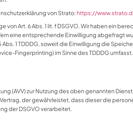
nschutzerklärung von Strato:
https://www.strato.
 von Art. 6 Abs. 1 lit. f DSGVO. Wir haben ein bere
ern eine entsprechende Einwilligung abgefragt wurd
25 Abs. 1 TDDDG, soweit die Einwilligung die Speich
vice-Fingerprinting) im Sinne des TDDDG umfasst. Di
tung (AVV) zur Nutzung des oben genannten Dienst
 Vertrag, der gewährleistet, dass dieser die per
ung der DSGVO verarbeitet.