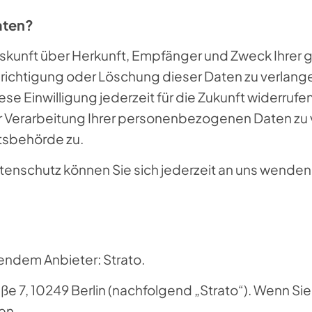
aten?
 Auskunft über Herkunft, Empfänger und Zweck Ihr
richtigung oder Löschung dieser Daten zu verlangen
ese Einwilligung jederzeit für die Zukunft widerruf
Verarbeitung Ihrer personenbezogenen Daten zu ve
tsbehörde zu.
enschutz können Sie sich jederzeit an uns wenden
gendem Anbieter: Strato.
aße 7, 10249 Berlin (nachfolgend „Strato“). Wenn Si
en.