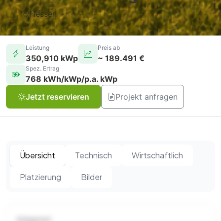
Hessen
Leistung
Preis ab
350,910 kWp
~ 189.491 €
Spez. Ertrag
768 kWh/kWp/p.a. kWp
Jetzt reservieren
Projekt anfragen
Übersicht
Technisch
Wirtschaftlich
Platzierung
Bilder
Anlagenart