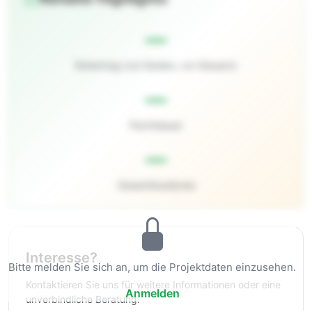
—
Rohertrag (vor Kosten, vor Steuern)
—
Pachtdauer
—
Gesamtkaufpreis
Interesse?
Bitte melden Sie sich an, um die Projektdaten einzusehen.
Kontaktieren Sie uns für weitere Informationen oder eine
Anmelden
unverbindliche Beratung.