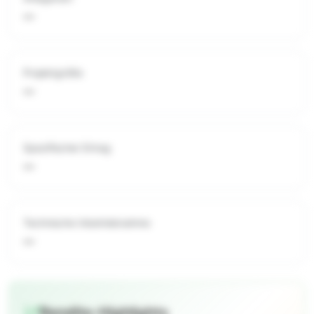
—
Projektgröße
—
Spezifischer Ertrag
—
Technische Inbetriebnahme
—
Rendite-Highlights