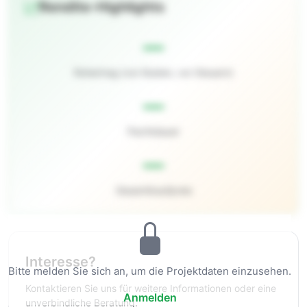
Rendite-Highlights
—
Rohertrag (vor Kosten, vor Steuern)
—
Pachtdauer
—
Gesamtkaufpreis
Interesse?
Bitte melden Sie sich an, um die Projektdaten einzusehen.
Kontaktieren Sie uns für weitere Informationen oder eine
Anmelden
unverbindliche Beratung.