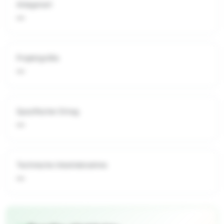
Anlagenart
—
Projektgröße
—
Spezifischer Ertrag
—
Technische Inbetriebnahme
—